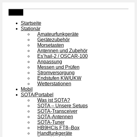
Zum
Inhalt
Menü
springen
Startseite
Stationär
Amateurfunkgeräte
Gerätezubehör
Morsetasten
Antennen und Zubehör
Es’hail-2 / OSCAR-100
Anpassung
Messen und Prüfen
Stromversorgung
Endstufen KW/UKW
Wetterstationen
Mobil
SOTA/Portabel
Was ist SOTA?
SOTA – Unsere Setups
SOTA-Transceiver
SOTA-Antennen
SOTA-Tuner
HB9HCIs FT8–Box
Handfunkgeräte