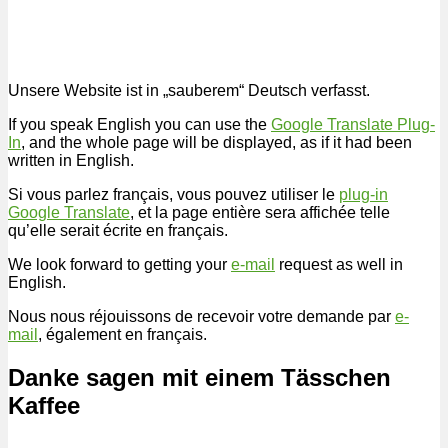
Suchen
nach:
Unsere Website ist in „sauberem“ Deutsch verfasst.
If you speak English you can use the
Google Translate Plug-
In
, and the whole page will be displayed, as if it had been
written in English.
Si vous parlez français, vous pouvez utiliser le
plug-in
Google Translate
, et la page entière sera affichée telle
qu’elle serait écrite en français.
We look forward to getting your
e-mail
request as well in
English.
Nous nous réjouissons de recevoir votre demande par
e-
mail
, également en français.
Danke sagen mit einem Tässchen
Kaffee