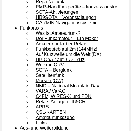
Rega Notfunk
PMR-Handfunkgeräte – konzessionsfrei
SOTA-Aktivierungen
HB9SOTA – Veranstaltungen
GARMIN Navigationssysteme
Funkpraxis
Was ist Amateurfunk?
Der Funkamateur – Ein Maker
Amateurfunk über Relais
Funkbetrieb auf 2m (144MHz)
Auf Kurzwelle um die Welt (DX)
HB-OnAir auf 3’721kHz
Wir sind QRV
SOTA – Bergfunk
Satellitenfunk
Morsen (CW)
NMD – National Mountain Day
VARA / VarAC
C4FM, WIRES-X und PDN
Relais-Anlagen HB9CR
APRS
QSL-KARTEN
Amateurfunkszene
Links
Aus- und Weiterbildung