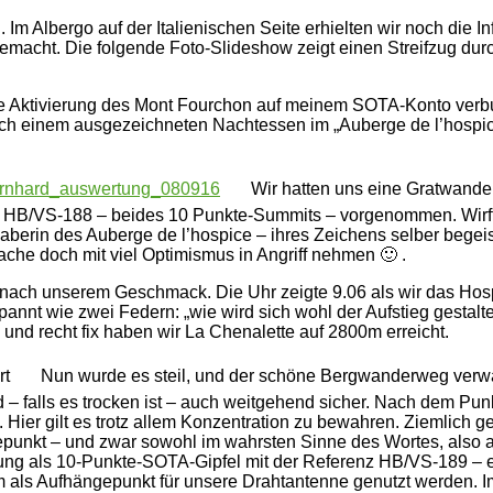
m Albergo auf der Italienischen Seite erhielten wir noch die I
gemacht. Die folgende Foto-Slideshow zeigt einen Streifzug d
ie Aktivierung des Mont Fourchon auf meinem SOTA-Konto verbu
 nach einem ausgezeichneten Nachtessen im „Auberge de l’hospi
Wir hatten uns eine Gratwande
nd HB/VS-188 – beides 10 Punkte-Summits – vorgenommen. Wirft 
berin des Auberge de l’hospice – ihres Zeichens selber begeist
che doch mit viel Optimismus in Angriff nehmen 🙂 .
ach unserem Geschmack. Die Uhr zeigte 9.06 als wir das Hospi
nnt wie zwei Federn: „wie wird sich wohl der Aufstieg gestalte
d recht fix haben wir La Chenalette auf 2800m erreicht.
Nun wurde es steil, und der schöne Bergwanderweg verwande
nd – falls es trocken ist – auch weitgehend sicher. Nach dem Pu
t. Hier gilt es trotz allem Konzentration zu bewahren. Ziemlic
hepunkt – und zwar sowohl im wahrsten Sinne des Wortes, also 
rung als 10-Punkte-SOTA-Gipfel mit der Referenz HB/VS-189 – er
dem als Aufhängepunkt für unsere Drahtantenne genutzt werden. 