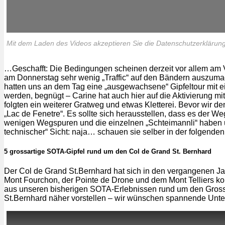
Mit dem Laden des Videos akzeptieren Sie die Datenschutzerkläru
…Geschafft: Die Bedingungen scheinen derzeit vor allem am 
am Donnerstag sehr wenig „Traffic“ auf den Bändern auszumache
hatten uns an dem Tag eine „ausgewachsene“ Gipfeltour mit e
werden, begnügt – Carine hat auch hier auf die Aktivierung m
folgten ein weiterer Gratweg und etwas Kletterei. Bevor wir de
„Lac de Fenetre“. Es sollte sich herausstellen, dass es der We
wenigen Wegspuren und die einzelnen „Schteimannli“ haben uns
technischer“ Sicht: naja… schauen sie selber in der folgend
5 grossartige SOTA-Gipfel rund um den Col de Grand St. Bernhard
Der Col de Grand St.Bernhard hat sich in den vergangenen J
Mont Fourchon, der Pointe de Drone und dem Mont Telliers k
aus unseren bisherigen SOTA-Erlebnissen rund um den Grosse
St.Bernhard näher vorstellen – wir wünschen spannende Unt