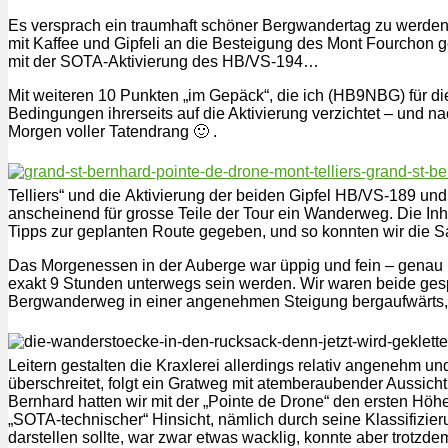
Es versprach ein traumhaft schöner Bergwandertag zu werden. I
mit Kaffee und Gipfeli an die Besteigung des Mont Fourchon 
mit der SOTA-Aktivierung des HB/VS-194…
Mit weiteren 10 Punkten „im Gepäck“, die ich (HB9NBG) für d
Bedingungen ihrerseits auf die Aktivierung verzichtet – und
Morgen voller Tatendrang 🙂 .
Telliers“ und die Aktivierung der beiden Gipfel HB/VS-189 u
anscheinend für grosse Teile der Tour ein Wanderweg. Die Inha
Tipps zur geplanten Route gegeben, und so konnten wir die Sa
Das Morgenessen in der Auberge war üppig und fein – genau n
exakt 9 Stunden unterwegs sein werden. Wir waren beide gespa
Bergwanderweg in einer angenehmen Steigung bergaufwärts, un
Leitern gestalten die Kraxlerei allerdings relativ angenehm u
überschreitet, folgt ein Gratweg mit atemberaubender Aussich
Bernhard hatten wir mit der „Pointe de Drone“ den ersten Hö
„SOTA-technischer“ Hinsicht, nämlich durch seine Klassifizie
darstellen sollte, war zwar etwas wacklig, konnte aber trotz