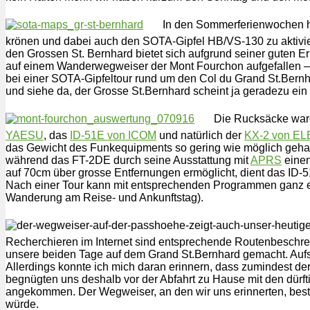
In den Sommerferienwochen ha
krönen und dabei auch den SOTA-Gipfel HB/VS-130 zu aktivi
den Grossen St. Bernhard bietet sich aufgrund seiner guten 
auf einem Wanderwegweiser der Mont Fourchon aufgefallen – e
bei einer SOTA-Gipfeltour rund um den Col du Grand St.Bernh
und siehe da, der Grosse St.Bernhard scheint ja geradezu ein 
Die Rucksäcke war
YAESU
, das
ID-51E von ICOM
und natürlich der
KX-2 von E
das Gewicht des Funkequipments so gering wie möglich gehalt
während das FT-2DE durch seine Ausstattung mit
APRS
einen
auf 70cm über grosse Entfernungen ermöglicht, dient das ID
Nach einer Tour kann mit entsprechenden Programmen ganz ei
Wanderung am Reise- und Ankunftstag).
Recherchieren im Internet sind entsprechende Routenbeschrei
unsere beiden Tage auf dem Grand St.Bernhard gemacht. Aufsch
Allerdings konnte ich mich daran erinnern, dass zumindest 
begnügten uns deshalb vor der Abfahrt zu Hause mit den dürf
angekommen. Der Wegweiser, an den wir uns erinnerten, bestä
würde.