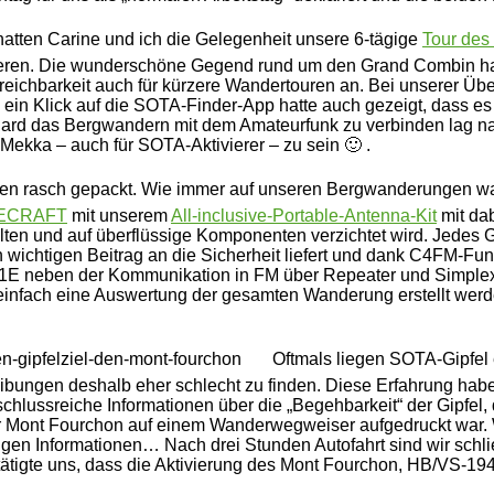
tten Carine und ich die Gelegenheit unsere 6-tägige
Tour de
eren. Die wunderschöne Gegend rund um den Grand Combin hat
Erreichbarkeit auch für kürzere Wandertouren an. Bei unserer 
in Klick auf die SOTA-Finder-App hatte auch gezeigt, dass es
ard das Bergwandern mit dem Amateurfunk zu verbinden lag nah
Mekka – auch für SOTA-Aktivierer – zu sein 🙂 .
en rasch gepackt. Wie immer auf unseren Bergwanderungen wa
LECRAFT
mit unserem
All-inclusive-Portable-Antenna-Kit
mit dab
en und auf überflüssige Komponenten verzichtet wird. Jedes G
 wichtigen Beitrag an die Sicherheit liefert und dank C4FM-Fu
-51E neben der Kommunikation in FM über Repeater und Simple
nfach eine Auswertung der gesamten Wanderung erstellt werden
Oftmals liegen SOTA-Gipfel
bungen deshalb eher schlecht zu finden. Diese Erfahrung habe
lussreiche Informationen über die „Begehbarkeit“ der Gipfel, 
der Mont Fourchon auf einem Wanderwegweiser aufgedruckt war
tigen Informationen… Nach drei Stunden Autofahrt sind wir schl
tigte uns, dass die Aktivierung des Mont Fourchon, HB/VS-194