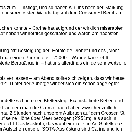
nfos zum „Einstieg“, und so haben wir uns nach der Stärkung
urch unseren ersten Wandertag auf dem Grossen St.Bernhard
chen konnte – Carine hat aufgrund der wirklich miserablen
ce“ haben wir herrlich geschlafen und waren am nächsten
rung mit Besteigung der „Pointe de Drone“ und des „Mont
man einen Blick in die 1:25000 – Wanderkarte fehlt
erte Berggängerin – hat uns allerdings einige sehr wertvolle
z verliessen – am Abend sollte sich zeigen, dass wir heute
n?“. Hinter der Auberge windet sich ein schön angelegter
lte sich in einen Klettersteig. Fix installierte Ketten und
nkt, an dem man die Grenze nach Italien zwischenzeitlich
h genau 2 Stunden nach unserem Aufbruch auf dem Grossen St.
auf seine Höhe über Meer bezogen (2’951m), als auch in
reicht. Das Mastrohr, das wohl einmal eine Art Gipfelkreuz
Im Aufstellen unserer SOTA-Ausrüstung sind Carine und ich