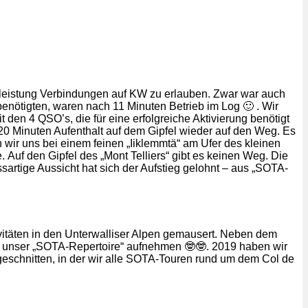
eleistung Verbindungen auf KW zu erlauben. Zwar war auch
benötigten, waren nach 11 Minuten Betrieb im Log 🙂 . Wir
en 4 QSO’s, die für eine erfolgreiche Aktivierung benötigt
 20 Minuten Aufenthalt auf dem Gipfel wieder auf den Weg. Es
n wir uns bei einem feinen „Iiklemmtä“ am Ufer des kleinen
. Auf den Gipfel des „Mont Telliers“ gibt es keinen Weg. Die
sartige Aussicht hat sich der Aufstieg gelohnt – aus „SOTA-
vitäten in den Unterwalliser Alpen gemausert. Neben dem
in unser „SOTA-Repertoire“ aufnehmen 🤓🤓. 2019 haben wir
schnitten, in der wir alle SOTA-Touren rund um dem Col de