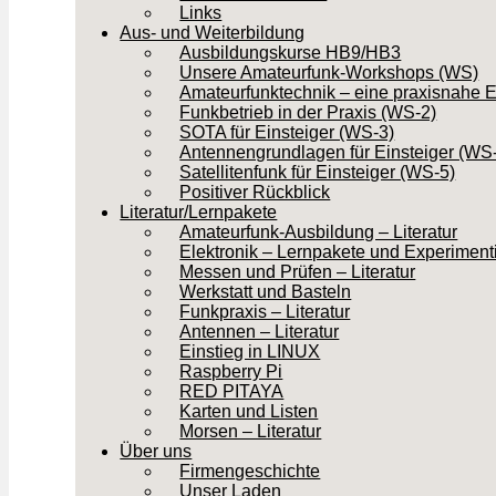
Links
Aus- und Weiterbildung
Ausbildungskurse HB9/HB3
Unsere Amateurfunk-Workshops (WS)
Amateurfunktechnik – eine praxisnahe 
Funkbetrieb in der Praxis (WS-2)
SOTA für Einsteiger (WS-3)
Antennengrundlagen für Einsteiger (WS
Satellitenfunk für Einsteiger (WS-5)
Positiver Rückblick
Literatur/Lernpakete
Amateurfunk-Ausbildung – Literatur
Elektronik – Lernpakete und Experiment
Messen und Prüfen – Literatur
Werkstatt und Basteln
Funkpraxis – Literatur
Antennen – Literatur
Einstieg in LINUX
Raspberry Pi
RED PITAYA
Karten und Listen
Morsen – Literatur
Über uns
Firmengeschichte
Unser Laden