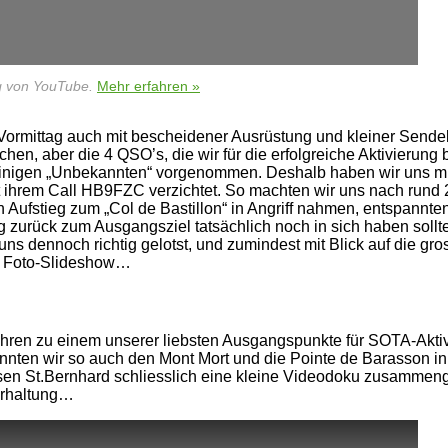
ng von YouTube.
Mehr erfahren »
Vormittag auch mit bescheidener Ausrüstung und kleiner Send
n, aber die 4 QSO’s, die wir für die erfolgreiche Aktivierung 
inigen „Unbekannten“ vorgenommen. Deshalb haben wir uns mit d
it ihrem Call HB9FZC verzichtet. So machten wir uns nach rund
n Aufstieg zum „Col de Bastillon“ in Angriff nahmen, entspannte
g zurück zum Ausgangsziel tatsächlich noch in sich haben sollte
 dennoch richtig gelotst, und zumindest mit Blick auf die gros
en Foto-Slideshow…
ahren zu einem unserer liebsten Ausgangspunkte für SOTA-Akti
onnten wir so auch den Mont Mort und die Pointe de Barasson 
n St.Bernhard schliesslich eine kleine Videodoku zusammenge
erhaltung…