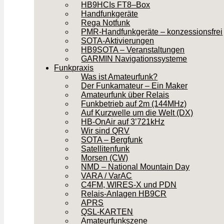
HB9HCIs FT8–Box
Handfunkgeräte
Rega Notfunk
PMR-Handfunkgeräte – konzessionsfrei
SOTA-Aktivierungen
HB9SOTA – Veranstaltungen
GARMIN Navigationssysteme
Funkpraxis
Was ist Amateurfunk?
Der Funkamateur – Ein Maker
Amateurfunk über Relais
Funkbetrieb auf 2m (144MHz)
Auf Kurzwelle um die Welt (DX)
HB-OnAir auf 3’721kHz
Wir sind QRV
SOTA – Bergfunk
Satellitenfunk
Morsen (CW)
NMD – National Mountain Day
VARA / VarAC
C4FM, WIRES-X und PDN
Relais-Anlagen HB9CR
APRS
QSL-KARTEN
Amateurfunkszene