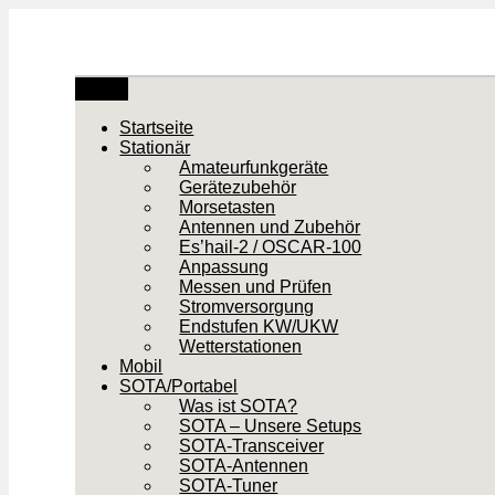
Zum
Inhalt
springen
Menü
Startseite
Stationär
Amateurfunkgeräte
Gerätezubehör
Morsetasten
Antennen und Zubehör
Es’hail-2 / OSCAR-100
Anpassung
Messen und Prüfen
Stromversorgung
Endstufen KW/UKW
Wetterstationen
Mobil
SOTA/Portabel
Was ist SOTA?
SOTA – Unsere Setups
SOTA-Transceiver
SOTA-Antennen
SOTA-Tuner