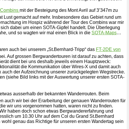
s Combins
mit der Besteigung des Mont Avril auf 3’347m zu
 Lust gemacht auf mehr. Insbesondere das Gebiet rund um
Übernachtung im Hospiz während der Tour des Combins war mir
 sich dabei um einen SOTA-Gipfel handelt. Die Überlegung
e, und so wagten wir mal einen Blick in die
SOTA-Maps
…
ren auch bei unserem „St.Bernhard-Tripp“ das
FT-2DE von
ei. Auf grossen Bergwandertouren ist darauf zu achten, dass
erät dient bei uns deshalb jeweils einem Hauptzweck:
nktionalität die Kommunikation über Wires-X und damit auch
x auch der Aufzeichnung unserer zurückgelegten Wegstrecke.
 (siehe Bild links mit der Auswertung unserer ersten SOTA-
 etwas ausserhalb der bekannten Wanderrouten. Beim
n auch wir bei der Erarbeitung der genauen Wanderrouten für
die wir uns vorgenommen hatten, waren nicht zu finden.
. Wir haben doch schon etwas Bergwandererfahrung und
iesslich um 10.30 Uhr auf dem Col du Grand St.Bernhard
 wohl genau das Richtige für unseren ersten Wandertag sein